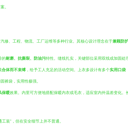
方案。
、汽修、工程、物流、工厂运维等多种行业。其核心设计理念在于
兼顾防
异的
耐磨、抗撕裂、防油污
特性。缝线扎实，关键部位采用双线或加固处
裁
合体而不束缚
，给予工人充足的活动空间。上衣多设计有多个
实用口袋
加固裤袋，实用性极强。
风保暖
效果。内里可方便地搭配保暖内衣或毛衣，适应室内外温差变化。
通工装”，但在安全细节上并不普通。